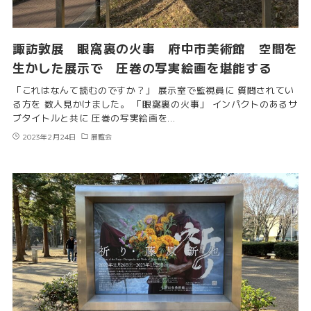
諏訪敦展 眼窩裏の火事 府中市美術館 空間を
生かした展示で 圧巻の写実絵画を堪能する
「これはなんて読むのですか？」 展示室で監視員に 質問されてい
る方を 数人見かけました。 「眼窩裏の火事」 インパクトのあるサ
ブタイトルと共に 圧巻の写実絵画を…
2023年2月24日
展覧会