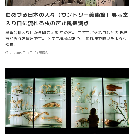
虫めづる日本の人々【サントリー美術館】展示室
入り口に流れる虫の声が風情満点
展覧会場入り口から聞こえる 虫の声。 コオロギや鈴虫などの 鳴き
声が流れる演出です。 とても風情があり、 涼風まで吹いたような
感覚。
2023年9月17日
展覧会