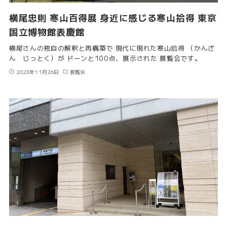
横尾忠則 寒山百得展 身近に感じる寒山拾得 東京
国立博物館表慶館
横尾さんの独自の解釈と再構築で 現代に現れた寒山拾得 （かんざ
ん じっとく）が ドーンと100点、展示された 展覧会です。
2023年11月26日
展覧会