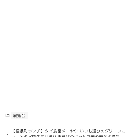
展覧会
【信濃町ランチ】タイ食堂メーヤウ いつも通りのグリーンカ
レーとタイ風牛すじ煮込みそばのセットで安心安全の満足