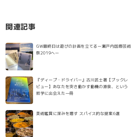
関連記事
GW最終日は遊びの計画を立てるー瀬戸内国際芸術
祭2019へー
『ディープ・ドライバー』古川武士著【ブックレ
ビュー】あなたを突き動かす動機の源泉、という
哲学に出会えた一冊
美術鑑賞に深みを増す スパイス的な提案6選