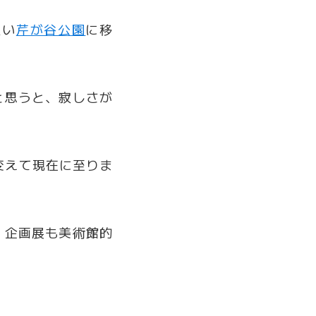
近い
芹が谷公園
に移
と思うと、寂しさが
変えて現在に至りま
、企画展も美術館的