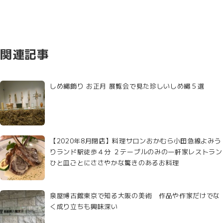
関連記事
しめ縄飾り お正月 展覧会で見た珍しいしめ縄５選
【2020年8月閉店】料理サロンおかむら小田急線よみう
りランド駅徒歩４分 ２テーブルのみの一軒家レストラン
ひと皿ごとにささやかな驚きのあるお料理
泉屋博古館東京で知る大阪の美術 作品や作家だけでな
く成り立ちも興味深い