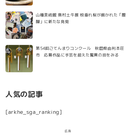
山種美術館 奥村土牛展 枝垂れ桜が描かれた「醍
醐」に新たな発見
第54回ごてんまりコンクール 秋田県由利本荘
市 応募作品に手芸を超えた驚異の技をみる
人気の記事
[arkhe_sga_ranking]
広告