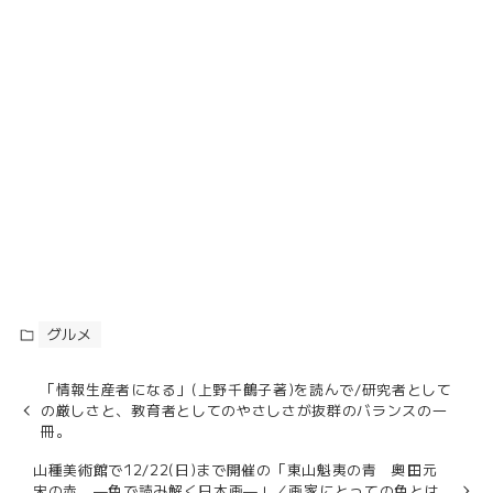
グルメ
「情報生産者になる」(上野千鶴子著)を読んで/研究者として
の厳しさと、教育者としてのやさしさが抜群のバランスの一
冊。
山種美術館で12/22(日)まで開催の「東山魁夷の青 奧田元
宋の赤 —色で読み解く日本画—」／画家にとっての色とは