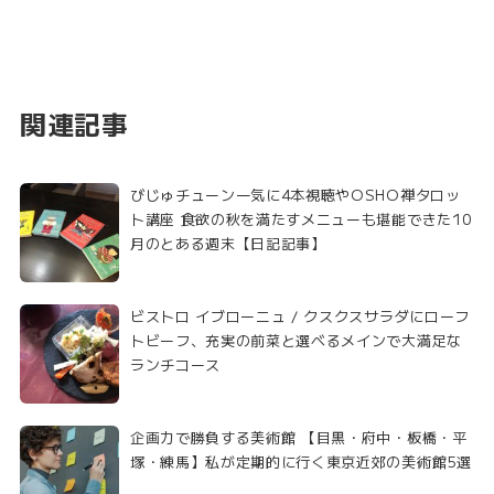
関連記事
びじゅチューン一気に4本視聴やOSHO禅タロッ
ト講座 食欲の秋を満たすメニューも堪能できた10
月のとある週末【日記記事】
ビストロ イブローニュ / クスクスサラダにローフ
トビーフ、充実の前菜と選べるメインで大満足な
ランチコース
企画力で勝負する美術館 【目黒・府中・板橋・平
塚・練馬】私が定期的に行く東京近郊の美術館5選