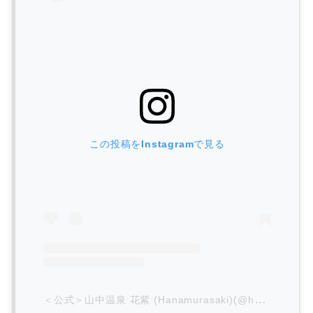
この投稿をInstagramで見る
＜公式＞山中温泉 花紫 (Hanamurasaki)(@hanamurasaki_official)がシェアした投稿