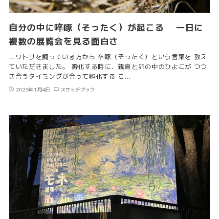
自分の中に啐啄（そったく）が起こる 一日に
複数の展覧会を見る面白さ
ニワトリを飼っている方から 卒啄（そったく）という言葉を 教え
ていただきました。 孵化する時に、親鳥と卵の中のひよこが つつ
き合うタイミングが合って孵化する こ…
2025年1月4日
スケッチブック